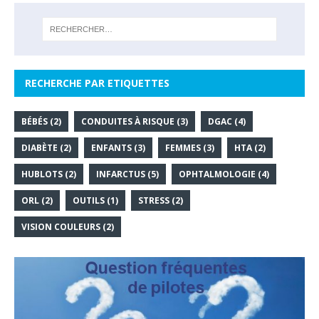
RECHERCHE PAR ETIQUETTES
BÉBÉS
(2)
CONDUITES À RISQUE
(3)
DGAC
(4)
DIABÈTE
(2)
ENFANTS
(3)
FEMMES
(3)
HTA
(2)
HUBLOTS
(2)
INFARCTUS
(5)
OPHTALMOLOGIE
(4)
ORL
(2)
OUTILS
(1)
STRESS
(2)
VISION COULEURS
(2)