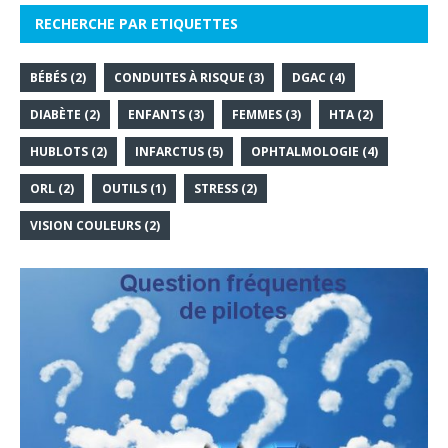
RECHERCHE PAR ETIQUETTES
BÉBÉS
(2)
CONDUITES À RISQUE
(3)
DGAC
(4)
DIABÈTE
(2)
ENFANTS
(3)
FEMMES
(3)
HTA
(2)
HUBLOTS
(2)
INFARCTUS
(5)
OPHTALMOLOGIE
(4)
ORL
(2)
OUTILS
(1)
STRESS
(2)
VISION COULEURS
(2)