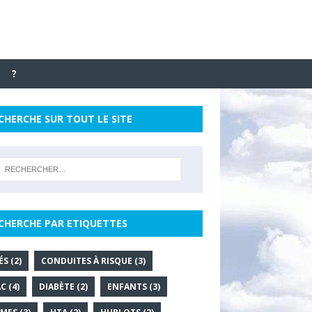
?
CHERCHE SUR TOUT LE SITE
CHERCHE PAR ETIQUETTES
ÉS
(2)
CONDUITES À RISQUE
(3)
AC
(4)
DIABÈTE
(2)
ENFANTS
(3)