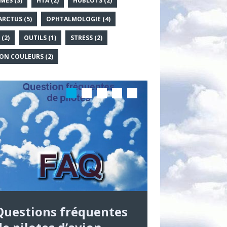
MES
(3)
HTA
(2)
HUBLOTS
(2)
ARCTUS
(5)
OPHTALMOLOGIE
(4)
(2)
OUTILS
(1)
STRESS
(2)
ION COULEURS
(2)
Questions fréquentes