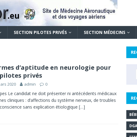
SECTION PILOTES PRIVÉS
SECTION MÉDECINS
RE
mes d’aptitude en neurologie pour
 pilotes privés
ars 2020
admin
0
ipes Le candidat ne doit présenter ni antécédents médicaux
RE
gnes cliniques : d’affections du système nerveux, de troubles
 conscience sans explication étiologique
[…]
BÉB
DG