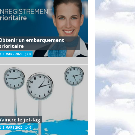
Obtenir un embarquement
prioritaire
3 MARS 2020
0
Vaincre le jet-lag
3 MARS 2020
0