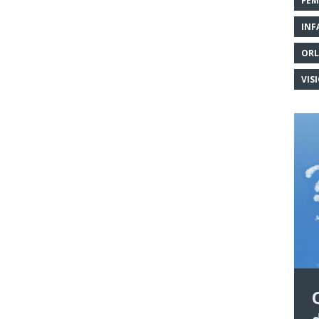
FEM
INF
ORL
VIS