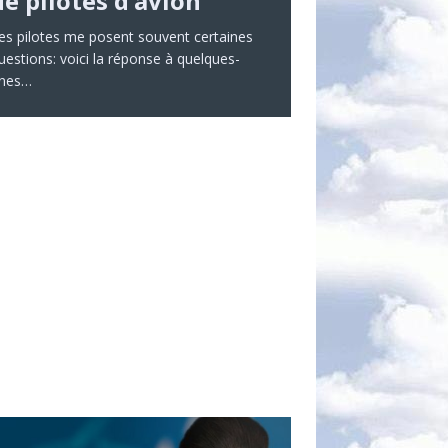
de pilotes d’avion
es pilotes me posent souvent certaines
uestions: voici la réponse à quelques-
nes…