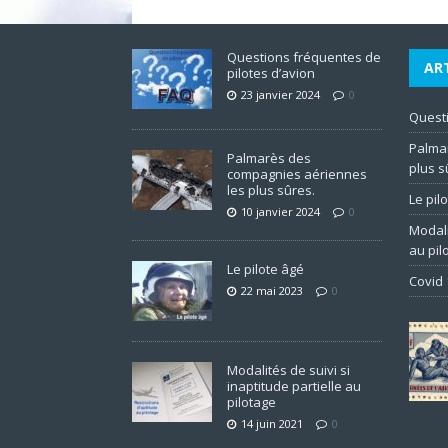
Questions fréquentes de
AR
pilotes d’avion
23 janvier 2024
0
Questi
Palma
Palmarès des
plus s
compagnies aériennes
les plus sûres.
Le pil
10 janvier 2024
0
Modali
au pil
Le pilote âgé
Covid 
22 mai 2023
0
Modalités de suivi si
inaptitude partielle au
pilotage
14 juin 2021
0