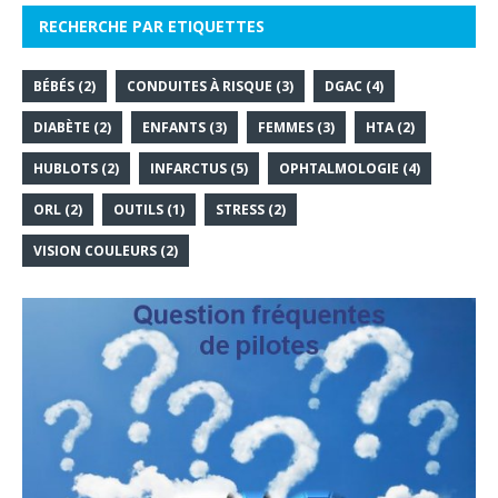
RECHERCHE PAR ETIQUETTES
BÉBÉS
(2)
CONDUITES À RISQUE
(3)
DGAC
(4)
DIABÈTE
(2)
ENFANTS
(3)
FEMMES
(3)
HTA
(2)
HUBLOTS
(2)
INFARCTUS
(5)
OPHTALMOLOGIE
(4)
ORL
(2)
OUTILS
(1)
STRESS
(2)
VISION COULEURS
(2)