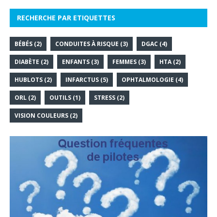
RECHERCHE PAR ETIQUETTES
BÉBÉS
(2)
CONDUITES À RISQUE
(3)
DGAC
(4)
DIABÈTE
(2)
ENFANTS
(3)
FEMMES
(3)
HTA
(2)
HUBLOTS
(2)
INFARCTUS
(5)
OPHTALMOLOGIE
(4)
ORL
(2)
OUTILS
(1)
STRESS
(2)
VISION COULEURS
(2)