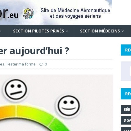
SECTION PILOTES PRIVÉS
SECTION MÉDECINS
ter aujourd’hui ?
RE
tes
,
Tester ma forme
0
RE
BÉB
DG