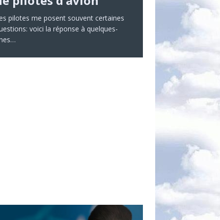
de pilotes d’avion
es pilotes me posent souvent certaines
uestions: voici la réponse à quelques-
nes…