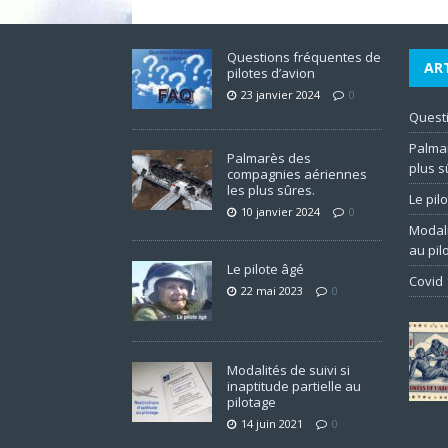
Questions fréquentes de
AR
pilotes d’avion
23 janvier 2024
0
Questi
Palma
Palmarès des
plus s
compagnies aériennes
les plus sûres.
Le pil
10 janvier 2024
0
Modali
au pil
Le pilote âgé
Covid 
22 mai 2023
0
Modalités de suivi si
inaptitude partielle au
pilotage
14 juin 2021
0