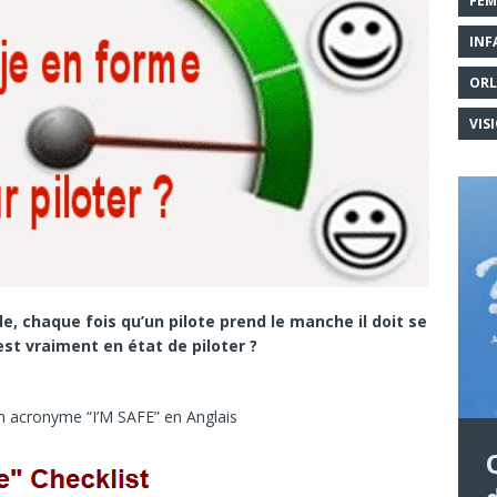
FEM
INF
ORL
VIS
e, chaque fois qu’un pilote prend le manche il doit se
l est vraiment en état de piloter ?
un acronyme “I’M SAFE” en Anglais