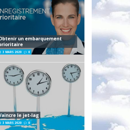
Obtenir un embarquement
prioritaire
3 MARS 2020
0
Vaincre le jet-lag
3 MARS 2020
0