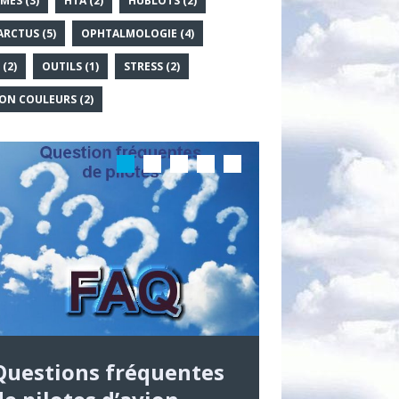
MES
(3)
HTA
(2)
HUBLOTS
(2)
ARCTUS
(5)
OPHTALMOLOGIE
(4)
(2)
OUTILS
(1)
STRESS
(2)
ION COULEURS
(2)
Questions fréquentes