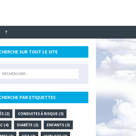
?
CHERCHE SUR TOUT LE SITE
CHERCHE PAR ETIQUETTES
ÉS
(2)
CONDUITES À RISQUE
(3)
AC
(4)
DIABÈTE
(2)
ENFANTS
(3)