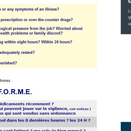
L
q
u