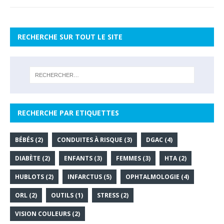
RECHERCHE SUR TOUT LE SITE
RECHERCHE PAR ETIQUETTES
BÉBÉS
(2)
CONDUITES À RISQUE
(3)
DGAC
(4)
DIABÈTE
(2)
ENFANTS
(3)
FEMMES
(3)
HTA
(2)
HUBLOTS
(2)
INFARCTUS
(5)
OPHTALMOLOGIE
(4)
ORL
(2)
OUTILS
(1)
STRESS
(2)
VISION COULEURS
(2)