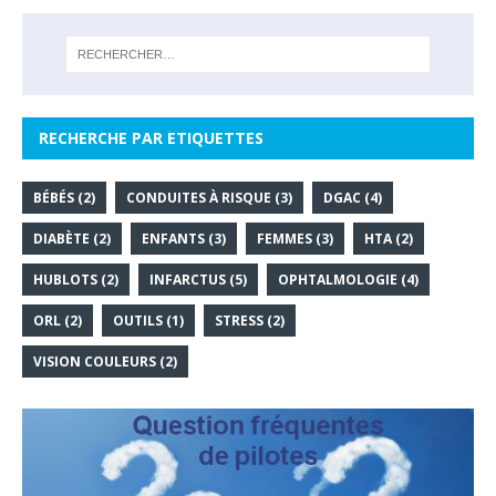
RECHERCHE PAR ETIQUETTES
BÉBÉS
(2)
CONDUITES À RISQUE
(3)
DGAC
(4)
DIABÈTE
(2)
ENFANTS
(3)
FEMMES
(3)
HTA
(2)
HUBLOTS
(2)
INFARCTUS
(5)
OPHTALMOLOGIE
(4)
ORL
(2)
OUTILS
(1)
STRESS
(2)
VISION COULEURS
(2)