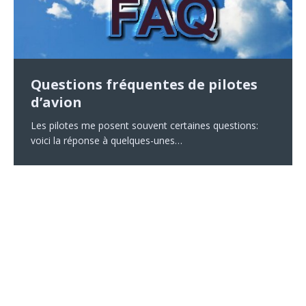
Modalités de suivi si inaptitude
Palmarès des compagnies
Covid 19 : Quel risque en avion de
partielle au pilotage
aériennes les plus sûres.
ligne ?
Questions fréquentes de pilotes
Le pilote âgé
Voici quelques exemples de restrictions ou de suivi
AirlineRatings.com est un site de notation des
d’avion
L’avion étant un milieu confiné, la question du risque
particulier parfois demandé par le CMAC ( Conseil
PRINCIPES GENERAUX Le pilote âgé pose un certain
compagnies aériennes qui établit chaque année son
de contamination à la maladie Covid-19 lors des vols
Médical de l’Aéronautique Civile) , pour une dérogation
nombre de problèmes : Baisse de vision : cataracte ,
classement des transporteurs aériens les plus
Les pilotes me posent souvent certaines questions:
commerciaux se pose. Les constructeurs assurent
demandée pour certains
[…]
presbytie… Problèmes cardiovasculaires éventuels,
performants en termes de sécurité
[…]
voici la réponse à quelques-unes…
qu’ils
[…]
Diminution des réflexes et
[…]