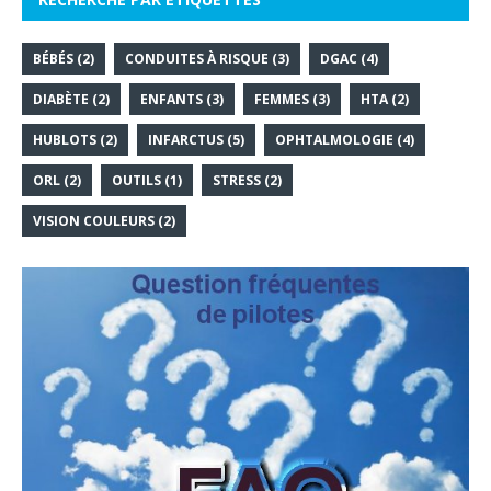
BÉBÉS
(2)
CONDUITES À RISQUE
(3)
DGAC
(4)
DIABÈTE
(2)
ENFANTS
(3)
FEMMES
(3)
HTA
(2)
HUBLOTS
(2)
INFARCTUS
(5)
OPHTALMOLOGIE
(4)
ORL
(2)
OUTILS
(1)
STRESS
(2)
VISION COULEURS
(2)